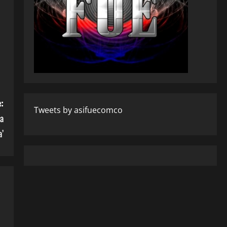
:
Tweets by asifuecomco
ña
a’